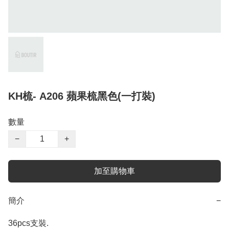
KH梳- A206 蘋果梳黑色(一打裝)
數量
−
+
加至購物車
簡介
−
36pcs支裝.  
