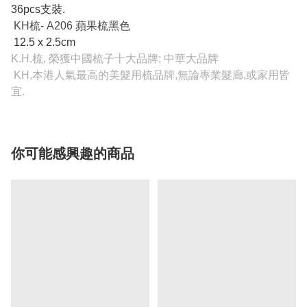
36pcs支裝.
KH梳- A206 蘋果梳黑色
12.5 x 2.5cm
K.H.梳, 榮獲中國梳子十大品牌; 中華大品牌
KH,本港人氣最高的美髮用梳品牌,無論專業髮廊,或家用皆
宜.
你可能感興趣的商品