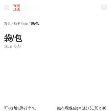
奇興百貨
首頁
/
所有商品
/
袋/包
袋/包
10項 商品
可收纳旅游行李包
織布環保袋(車邊) (51寬 x 46