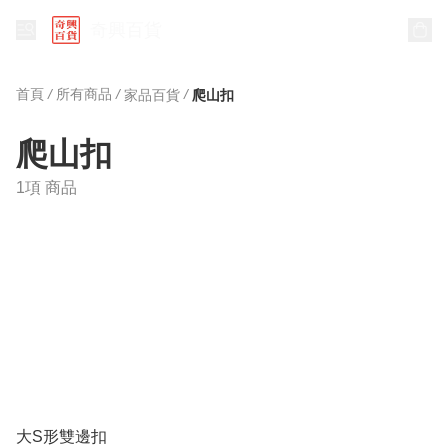
奇興百貨
首頁
/
所有商品
/
/
家品百貨
爬山扣
爬山扣
1項 商品
大S形雙邊扣