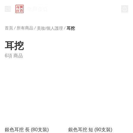
奇興百貨
首頁
/
所有商品
/
/
美妝/個人護理
耳挖
耳挖
6項 商品
銀色耳挖 長 (80支裝)
銀色耳挖 短 (90支裝)