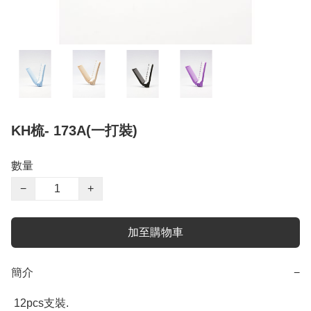
KH梳- 173A(一打裝)
數量
−
+
加至購物車
簡介
−
 12pcs支裝.
