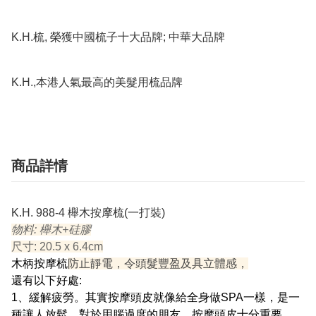
K.H.梳, 榮獲中國梳子十大品牌; 中華大品牌

K.H.,本港人氣最高的美髮用梳品牌
商品詳情
K.H. 988-4 櫸木按摩梳(一打裝)
物料: 櫸木+硅膠
尺寸: 20.5 x 6.4cm
木柄按摩梳
防止靜電，令頭髮豐盈及具立體感，
還有以下好處:
1、緩解疲勞。其實按摩頭皮就像給全身做SPA一樣，是一
種讓人放鬆。對於用腦過度的朋友，按摩頭皮十分重要