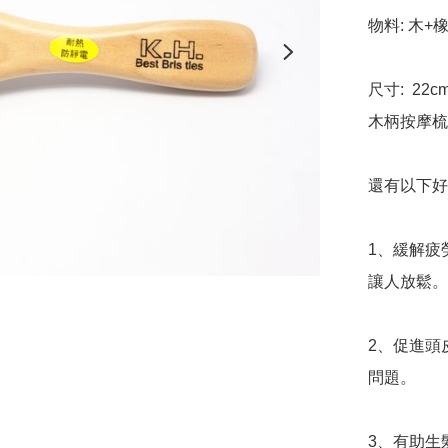
物料: 木+橡
尺寸:  22cm 
木柄按摩梳
還有以下好處
1、緩解疲
讓人放鬆。
2、促進頭
問題。

3、有助生