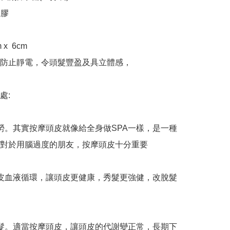
膠

x  6cm

防止靜電，令頭髮豐盈及具立體感，

:

勞。其實按摩頭皮就像給全身做SPA一樣，是一種
對於用腦過度的朋友，按摩頭皮十分重要

皮血液循環，讓頭皮更健康，秀髮更強健，改脫髮
髮。適當按摩頭皮，讓頭皮的代謝變正常，長期下