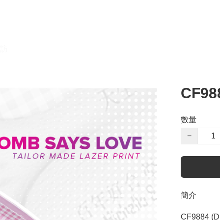
訪
CF98
數量
−
簡介
CF9884 (D