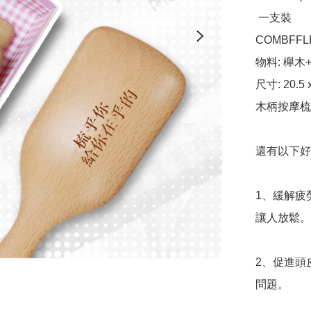
 一支裝

COMBFFL
物料: 櫸木+
尺寸: 20.5 x
木柄按摩梳
還有以下好處
1、緩解疲
讓人放鬆。
2、促進頭
問題。
