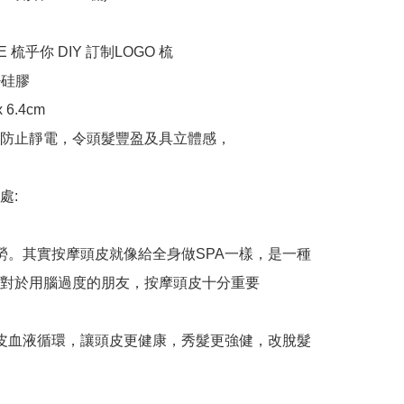
E 梳乎你 DIY 訂制LOGO 梳

硅膠

 6.4cm

防止靜電，令頭髮豐盈及具立體感，

:

勞。其實按摩頭皮就像給全身做SPA一樣，是一種
對於用腦過度的朋友，按摩頭皮十分重要

皮血液循環，讓頭皮更健康，秀髮更強健，改脫髮