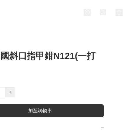
韓國斜口指甲鉗N121(一打
+
加至購物車
−