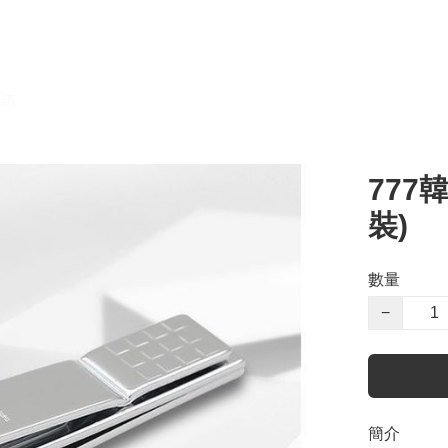
訪
777
裝)
數量
−
簡介