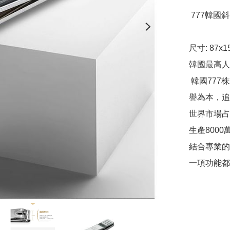
 777韓國斜口指甲鉗N121 (一打裝)

尺寸: 87x1
韓國最高人氣指甲鉗     
 韓國777株式會社自1975年成立以來，以信

譽為本，追
世界市場占
生產800
結合專業的
一項功能都