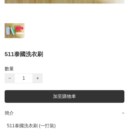
511泰國洗衣刷
數量
−
+
加至購物車
簡介
−
  511泰國洗衣刷 (一打裝)
