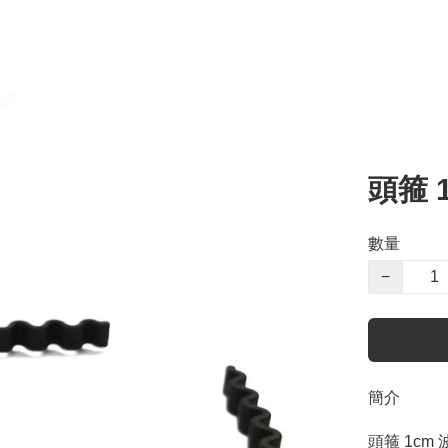
訪
頭箍 
數量
−
簡介
頭箍 1cm 