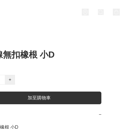
線無扣橡根 小D
+
加至購物車
−
根 小D
