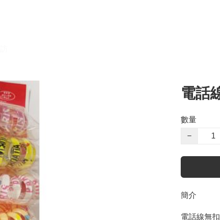
訪
電話
數量
−
簡介
電話線無扣橡