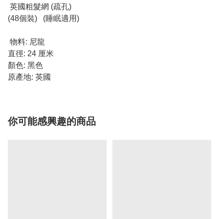
英國粗髮網 (疏孔)
(48個裝) (睡眠適用)
物料: 尼龍
直徑: 24 厘米
顏色: 黑色
原產地: 英國
你可能感興趣的商品