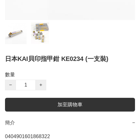
日本KAI貝印指甲鉗 KE0234 (一支裝)
數量
−
+
加至購物車
簡介
−
0404901601868322