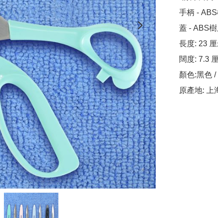
手柄 - ABS
蓋 - ABS樹
長度: 23 厘米
闊度: 7.3 
顏色:黑色 / 
原產地: 上