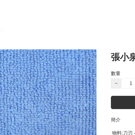
訪
張小泉
數量
−
簡介
 物料:刀刃 - 不鏽鋼
