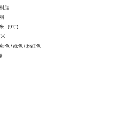
樹脂

脂

   (9寸)

厘米

藍色 / 綠色 / 粉紅色

海