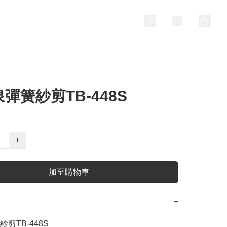
彈簧紗剪TB-448S
+
加至購物車
−
剪TB-448S